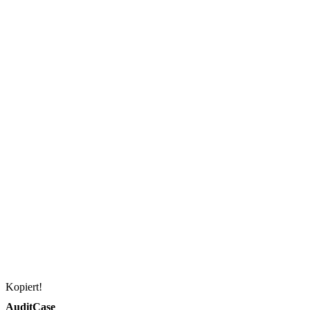
Kopiert!
AuditCase