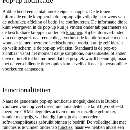
Pop-up notificatie
Bubble heeft een aantal unieke eigenschappen. De te tonen
informatie en de knoppen in de pop-up zijn volledig naar wens van
de gebruiker, afdeling of bedrijf te configureren. De informatie die je
kunt weergeven in de pop-up kun je vinden onder tab
parameters
en
de beschikbare knoppen onder tab
knoppen
. Bij het doorverbinden
van een gesprek naar een collega verhuist de klantinformatie mee en
wanneer je met meerdere beeldschermen werkt, kun je zelf kiezen
op welk scherm je de pop-up wilt zien. Standaard is de pop-up
zichtbaar vanaf het moment dat je softphone, bureautoestel of ander
device rinkelt tot het moment dat het gesprek wordt beëindigd, maar
met de verschillende timer opties kun je zelfs dit naar je persoonlijke
voorkeuren aanpassen.
Functionaliteiten
Naast de genoemde pop-up notificatie mogelijkheden is Bubble
voorzien van nog veel meer functionaliteiten. Je kunt bijvoorbeeld
meerdere CRM-integraties activeren onder dezelfde gebruiker,
zonder meerprijs, wat handig kan zijn als je meerdere
softwareapplicaties gebruikt binnen je bedrijf. De volledige lijst met
functies is te vinden onder tab
functies
, maar we hebben alvast een