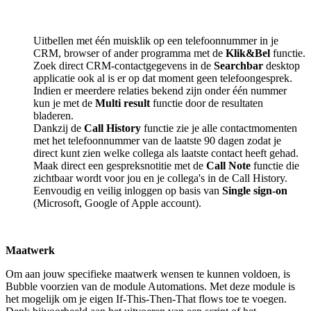
Uitbellen met één muisklik op een telefoonnummer in je
CRM, browser of ander programma met de
Klik&Bel
functie.
Zoek direct CRM-contactgegevens in de
Searchbar
desktop
applicatie ook al is er op dat moment geen telefoongesprek.
Indien er meerdere relaties bekend zijn onder één nummer
kun je met de
Multi result
functie door de resultaten
bladeren.
Dankzij de
Call History
functie zie je alle contactmomenten
met het telefoonnummer van de laatste 90 dagen zodat je
direct kunt zien welke collega als laatste contact heeft gehad.
Maak direct een gespreksnotitie met de
Call Note
functie die
zichtbaar wordt voor jou en je collega's in de Call History.
Eenvoudig en veilig inloggen op basis van
Single sign-on
(Microsoft, Google of Apple account).
Maatwerk
Om aan jouw specifieke maatwerk wensen te kunnen voldoen, is
Bubble voorzien van de module Automations. Met deze module is
het mogelijk om je eigen If-This-Then-That flows toe te voegen.