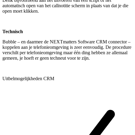
Denk bijvoorbeeld aan het uitvoeren van een script of het
automatisch open van het callnotitie scherm in plaats van dat je die
open moet klikken.
Technisch
Bubble – en daarmee de NEXTmatters Software CRM connector –
koppelen aan je telefonieomgeving is zeer eenvoudig. De procedure
verschilt per telefonieomgeving maar één ding hebben ze allemaal
gemeen, je hoeft er geen techneut voor te zijn.
Uitbelmogelijkheden CRM